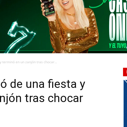
CONQUISTADORES
 y terminó en un zanjón tras chocar...
ó de una fiesta y
njón tras chocar