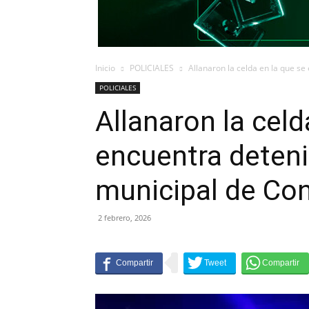
Inicio
POLICIALES
Allanaron la celda en la que se
POLICIALES
Allanaron la celd
encuentra deteni
municipal de Co
2 febrero, 2026