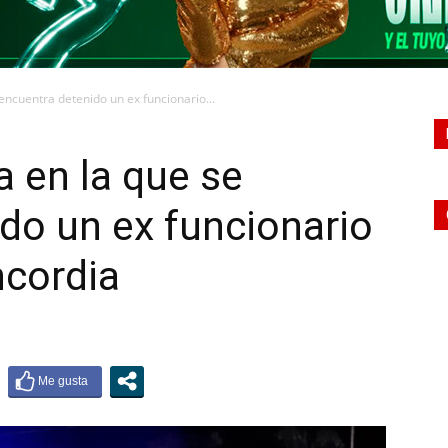
 encuentra detenido un ex funcionario...
a en la que se
do un ex funcionario
ncordia