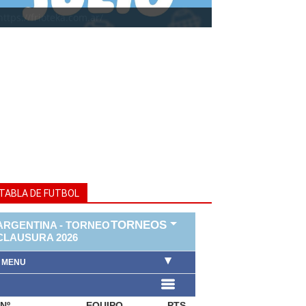
https://frioteka.com.ar/
TABLA DE FUTBOL