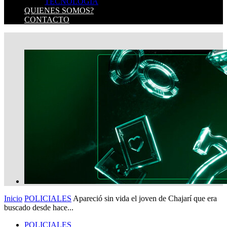
TECNOLOGIA
QUIENES SOMOS?
CONTACTO
Inicio
POLICIALES
Apareció sin vida el joven de Chajarí que era
buscado desde hace...
POLICIALES