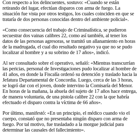
Con respecto a los delincuentes, sostuvo: «Cuando se están
retirando del lugar, efectúan disparos con arma de fuego. La
situación fue vista por otros testigos, los cuales coinciden en que se
trataría de dos personas conocidas dentro del ambiente policial».
«Como consecuencia del trabajo de Criminalística, se pudieron
secuestrar dos vainas calibres 22, como así también, al tener los
datos de las personas agresoras, se tramitó un allanamiento en horas
de la madrugada, el cual dio resultado negativo ya que no se pudo
localizar al hombre y a su sobrino de 17 años», indicó.
Al ser consultado sobre el operativo, señaló: «Mientras transcurrían
las pericias, personal de Investigaciones pudo localizar al hombre de
41 años, en donde la Fiscalía ordenó su detención y traslado hacia la
Jefatura Departamental de Concordia. Luego, cerca de las 3 horas,
se logró dar con el joven, donde intervino la Comisaría del Menor.
En horas de la mañana, la abuela del sujeto de 17 años hace entrega,
de manera voluntaria, de una pistola calibre 22 con la que habría
efectuado el disparo contra la víctima de 66 años».
Por último, manifestó: «En un principio, el médico cuando vio el
cuerpo, constató que no presentaba ningún disparo con arma de
fuego. Por tal motivo, fue trasladado a la morgue judicial para
determinar las causales del fallecimiento».