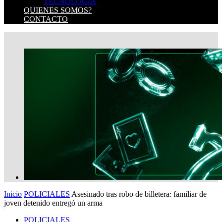
TECNOLOGIA
QUIENES SOMOS?
CONTACTO
Inicio
POLICIALES
Asesinado tras robo de billetera: familiar de
joven detenido entregó un arma
POLICIALES