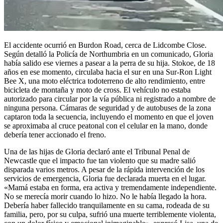
El accidente ocurrió en Burdon Road, cerca de Lidcombe Close.
Según detalló la Policía de Northumbria en un comunicado, Gloria
había salido ese viernes a pasear a la perra de su hija. Stokoe, de 18
años en ese momento, circulaba hacia el sur en una Sur-Ron Light
Bee X, una moto eléctrica todoterreno de alto rendimiento, entre
bicicleta de montaña y moto de cross. El vehículo no estaba
autorizado para circular por la vía pública ni registrado a nombre de
ninguna persona. Cámaras de seguridad y de autobuses de la zona
captaron toda la secuencia, incluyendo el momento en que el joven
se aproximaba al cruce peatonal con el celular en la mano, donde
debería tener accionado el freno.
Una de las hijas de Gloria declaró ante el Tribunal Penal de
Newcastle que el impacto fue tan violento que su madre salió
disparada varios metros. A pesar de la rápida intervención de los
servicios de emergencia, Gloria fue declarada muerta en el lugar.
«Mamá estaba en forma, era activa y tremendamente independiente.
No se merecía morir cuando lo hizo. No le había llegado la hora.
Debería haber fallecido tranquilamente en su cama, rodeada de su
familia, pero, por su culpa, sufrió una muerte terriblemente violenta,