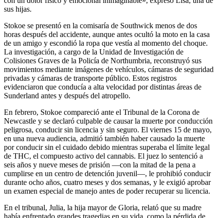
con un dolor físico y emocional inimaginable», expresó Lisa, una de
sus hijas.
Stokoe se presentó en la comisaría de Southwick menos de dos
horas después del accidente, aunque antes ocultó la moto en la casa
de un amigo y escondió la ropa que vestía al momento del choque.
La investigación, a cargo de la Unidad de Investigación de
Colisiones Graves de la Policía de Northumbria, reconstruyó sus
movimientos mediante imágenes de vehículos, cámaras de seguridad
privadas y cámaras de transporte público. Estos registros
evidenciaron que conducía a alta velocidad por distintas áreas de
Sunderland antes y después del atropello.
En febrero, Stokoe compareció ante el Tribunal de la Corona de
Newcastle y se declaró culpable de causar la muerte por conducción
peligrosa, conducir sin licencia y sin seguro. El viernes 15 de mayo,
en una nueva audiencia, admitió también haber causado la muerte
por conducir sin el cuidado debido mientras superaba el límite legal
de THC, el compuesto activo del cannabis. El juez lo sentenció a
seis años y nueve meses de prisión —con la mitad de la pena a
cumplirse en un centro de detención juvenil—, le prohibió conducir
durante ocho años, cuatro meses y dos semanas, y le exigió aprobar
un examen especial de manejo antes de poder recuperar su licencia.
En el tribunal, Julia, la hija mayor de Gloria, relató que su madre
había enfrentado grandes tragedias en su vida, como la pérdida de