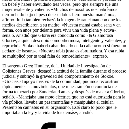
un bebé y haber enviudado tres veces, pero que siempre fue una
mujer resiliente y valiente. «Muchos de nosotros nos habríamos
derrumbado bajo el peso de ese dolor. Pero nuestra mamá no»,
afirmó. Julia también rechazó la imagen de «anciana» con que los
medios describieron a su madre: «Nuestra mamá estaba sana y en
forma, con años por delante para vivir una vida plena y activa»,
señaló. Añadió que Gloria era conocida como «la Glamorosa
Gloria», a quien describió como «hermosa, inteligente y valiente», y
reprochó a Stokoe haberla abandonado en la calle «como si fuera un
pedazo de basura». «Nuestra rabia justa es abrumadora. Y esa rabia
se multiplicó por tu total falta de remordimiento», expresó.
El sargento Greg Huntley, de la Unidad de Investigación de
Colisiones Graves, destacó la actitud de la familia durante el proceso
judicial y subrayó la gravedad del comportamiento de Stokoe.
«Gracias al apoyo masivo de la comunidad, pudimos reconstruir
rápidamente sus movimientos, que muestran cómo conducía de
forma temeraria por Sunderland antes y después de matar a Gloria»,
señaló. «Manejaba una moto eléctrica que no está autorizada para la
vía pública, llevaba un pasamontañas y manipulaba el celular.
Presentaba cannabis en su organismo. Está claro lo poco que le
importaban la ley y la vida de los demás», añadió.