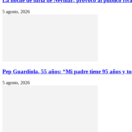
La noche de furia de Neymar: provocó al público rival
5 agosto, 2026
Pep Guardiola, 55 años: “Mi padre tiene 95 años y to
5 agosto, 2026