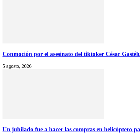
Conmoción por el asesinato del tiktoker César Gastélu
5 agosto, 2026
Un jubilado fue a hacer las compras en helicóptero par