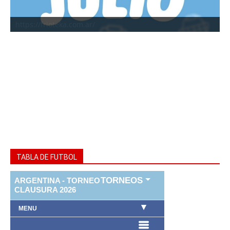
https://frioteka.com.ar/
TABLA DE FUTBOL