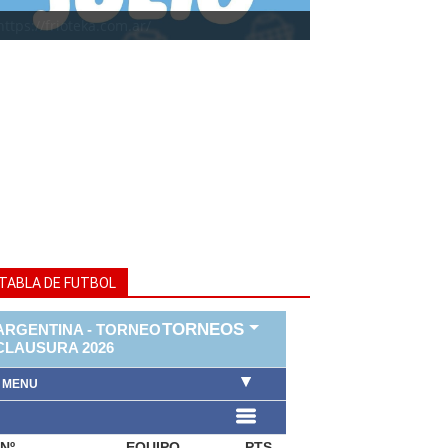
https://frioteka.com.ar/
TABLA DE FUTBOL