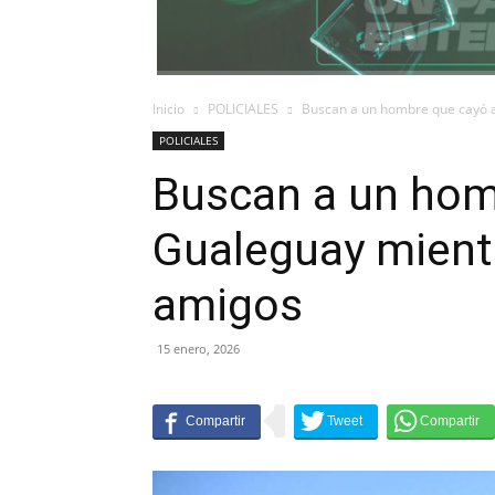
Inicio
POLICIALES
Buscan a un hombre que cayó a
POLICIALES
Buscan a un homb
Gualeguay mient
amigos
15 enero, 2026