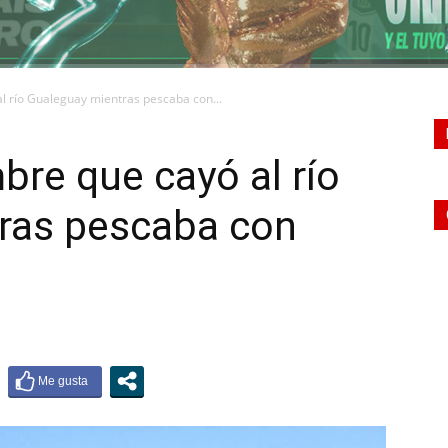
l río Gualeguay mientras pescaba con...
re que cayó al río
ras pescaba con