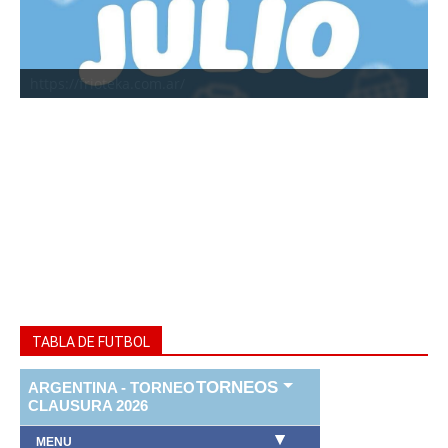
https://frioteka.com.ar/
TABLA DE FUTBOL