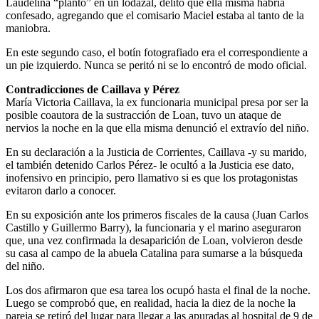
Laudelina “plantó” en un lodazal, delito que ella misma habría
confesado, agregando que el comisario Maciel estaba al tanto de la
maniobra.
En este segundo caso, el botín fotografiado era el correspondiente a
un pie izquierdo. Nunca se peritó ni se lo encontró de modo oficial.
Contradicciones de Caillava y Pérez
María Victoria Caillava, la ex funcionaria municipal presa por ser la
posible coautora de la sustracción de Loan, tuvo un ataque de
nervios la noche en la que ella misma denunció el extravío del niño.
En su declaración a la Justicia de Corrientes, Caillava -y su marido,
el también detenido Carlos Pérez- le ocultó a la Justicia ese dato,
inofensivo en principio, pero llamativo si es que los protagonistas
evitaron darlo a conocer.
En su exposición ante los primeros fiscales de la causa (Juan Carlos
Castillo y Guillermo Barry), la funcionaria y el marino aseguraron
que, una vez confirmada la desaparición de Loan, volvieron desde
su casa al campo de la abuela Catalina para sumarse a la búsqueda
del niño.
Los dos afirmaron que esa tarea los ocupó hasta el final de la noche.
Luego se comprobó que, en realidad, hacia la diez de la noche la
pareja se retiró del lugar para llegar a las apuradas al hospital de 9 de