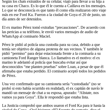
Según los chats extraídos de su celular, viajó para llevar a su hija a
su casa en Chaco. Es lo que él le cuenta a Caillava en los mensajes.
Lo que se desconocía es que tanto él como ella realizaron otro viaje
más en ese Ford Ka. Fueron a la ciudad de Goya el 20 de junio, un
día antes de ser detenidos.
El ex marino Pérez tomó extrañas “precauciones”. De acuerdo con
las pericias a su teléfono, le envió varios mensajes de audio de
WhatsApp al comisario Maciel.
Pérez le pidió al policía una custodia para su casa, debido a que
temía ser objetivo de alguna protesta de sus vecinos. Y también le
pidió “permiso” para dejar estacionada frente a la comisaría a su
camioneta Ford Ranger blanca. Lo llamativo es el motivo: el ex
marino le adelantó al policía que buscaba evitar así que
desconocidos “me planten pruebas” sobre Loan, a pesar de que él
afirmaba que estaba perdido. El comisario aceptó todos los pedidos
de Pérez.
Una vez confirmado que su camioneta sería “custodiada” (no se
probó si esto había ocurrido en realidad), el ex capitán de navío le
mandó un mensaje de chat a su esposa, apurado: “Alistate, nos
vamos ya para Goya”. Ella le respondió que estaba lista.
La Justicia comprobó que ambos usaron el Ford Ka para ir hasta la
ciudad de Goya. ¿Qué hicieron allí? Secreto de sumario, dice el