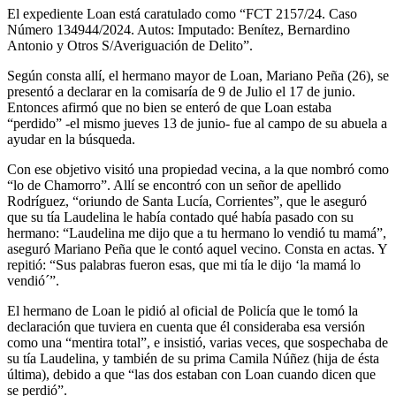
El expediente Loan está caratulado como “FCT 2157/24. Caso
Número 134944/2024. Autos: Imputado: Benítez, Bernardino
Antonio y Otros S/Averiguación de Delito”.
Según consta allí, el hermano mayor de Loan, Mariano Peña (26), se
presentó a declarar en la comisaría de 9 de Julio el 17 de junio.
Entonces afirmó que no bien se enteró de que Loan estaba
“perdido” -el mismo jueves 13 de junio- fue al campo de su abuela a
ayudar en la búsqueda.
Con ese objetivo visitó una propiedad vecina, a la que nombró como
“lo de Chamorro”. Allí se encontró con un señor de apellido
Rodríguez, “oriundo de Santa Lucía, Corrientes”, que le aseguró
que su tía Laudelina le había contado qué había pasado con su
hermano: “Laudelina me dijo que a tu hermano lo vendió tu mamá”,
aseguró Mariano Peña que le contó aquel vecino. Consta en actas. Y
repitió: “Sus palabras fueron esas, que mi tía le dijo ‘la mamá lo
vendió´”.
El hermano de Loan le pidió al oficial de Policía que le tomó la
declaración que tuviera en cuenta que él consideraba esa versión
como una “mentira total”, e insistió, varias veces, que sospechaba de
su tía Laudelina, y también de su prima Camila Núñez (hija de ésta
última), debido a que “las dos estaban con Loan cuando dicen que
se perdió”.