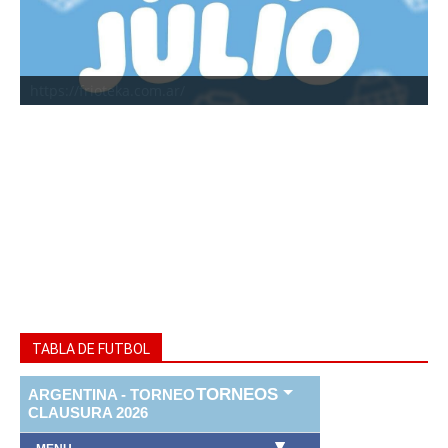
https://frioteka.com.ar/
TABLA DE FUTBOL