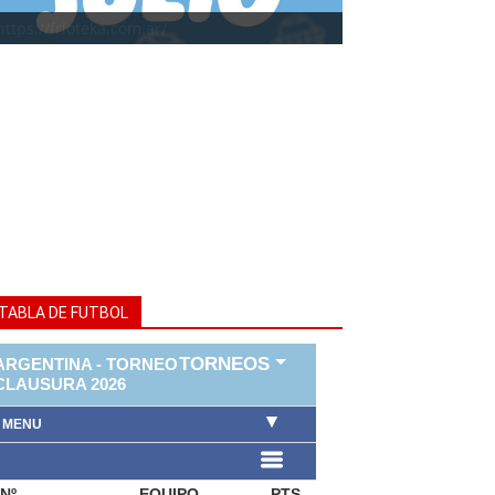
https://frioteka.com.ar/
TABLA DE FUTBOL