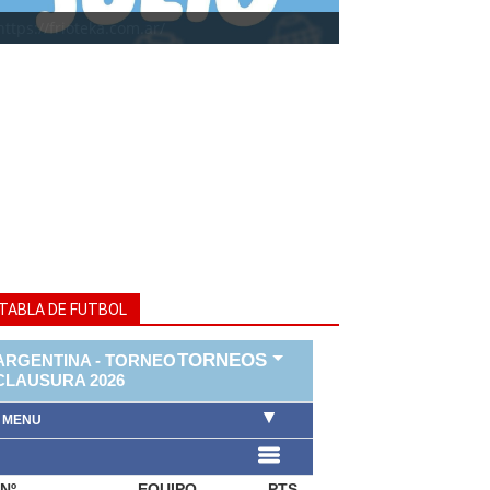
https://frioteka.com.ar/
TABLA DE FUTBOL