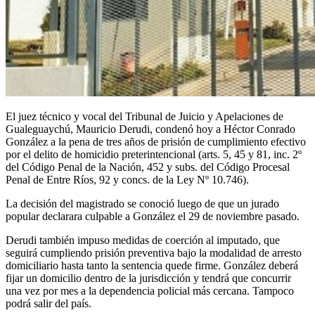
El juez técnico y vocal del Tribunal de Juicio y Apelaciones de
Gualeguaychú, Mauricio Derudi, condenó hoy a Héctor Conrado
González a la pena de tres años de prisión de cumplimiento efectivo
por el delito de homicidio preterintencional (arts. 5, 45 y 81, inc. 2º
del Código Penal de la Nación, 452 y subs. del Código Procesal
Penal de Entre Ríos, 92 y concs. de la Ley Nº 10.746).
La decisión del magistrado se conoció luego de que un jurado
popular declarara culpable a González el 29 de noviembre pasado.
Derudi también impuso medidas de coerción al imputado, que
seguirá cumpliendo prisión preventiva bajo la modalidad de arresto
domiciliario hasta tanto la sentencia quede firme. González deberá
fijar un domicilio dentro de la jurisdicción y tendrá que concurrir
una vez por mes a la dependencia policial más cercana. Tampoco
podrá salir del país.