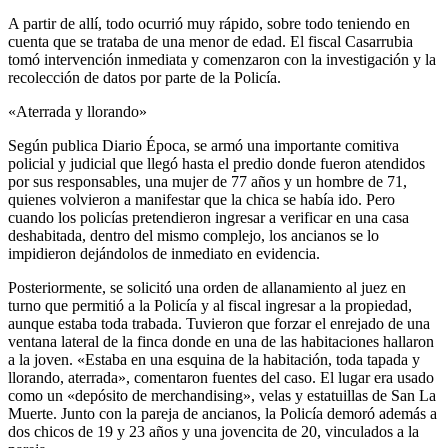
A partir de allí, todo ocurrió muy rápido, sobre todo teniendo en
cuenta que se trataba de una menor de edad. El fiscal Casarrubia
tomó intervención inmediata y comenzaron con la investigación y la
recolección de datos por parte de la Policía.
«Aterrada y llorando»
Según publica Diario Época, se armó una importante comitiva
policial y judicial que llegó hasta el predio donde fueron atendidos
por sus responsables, una mujer de 77 años y un hombre de 71,
quienes volvieron a manifestar que la chica se había ido. Pero
cuando los policías pretendieron ingresar a verificar en una casa
deshabitada, dentro del mismo complejo, los ancianos se lo
impidieron dejándolos de inmediato en evidencia.
Posteriormente, se solicitó una orden de allanamiento al juez en
turno que permitió a la Policía y al fiscal ingresar a la propiedad,
aunque estaba toda trabada. Tuvieron que forzar el enrejado de una
ventana lateral de la finca donde en una de las habitaciones hallaron
a la joven. «Estaba en una esquina de la habitación, toda tapada y
llorando, aterrada», comentaron fuentes del caso. El lugar era usado
como un «depósito de merchandising», velas y estatuillas de San La
Muerte. Junto con la pareja de ancianos, la Policía demoró además a
dos chicos de 19 y 23 años y una jovencita de 20, vinculados a la