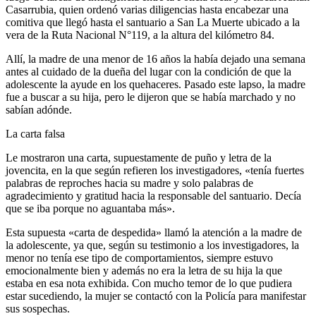
Casarrubia, quien ordenó varias diligencias hasta encabezar una
comitiva que llegó hasta el santuario a San La Muerte ubicado a la
vera de la Ruta Nacional N°119, a la altura del kilómetro 84.
Allí, la madre de una menor de 16 años la había dejado una semana
antes al cuidado de la dueña del lugar con la condición de que la
adolescente la ayude en los quehaceres. Pasado este lapso, la madre
fue a buscar a su hija, pero le dijeron que se había marchado y no
sabían adónde.
La carta falsa
Le mostraron una carta, supuestamente de puño y letra de la
jovencita, en la que según refieren los investigadores, «tenía fuertes
palabras de reproches hacia su madre y solo palabras de
agradecimiento y gratitud hacia la responsable del santuario. Decía
que se iba porque no aguantaba más».
Esta supuesta «carta de despedida» llamó la atención a la madre de
la adolescente, ya que, según su testimonio a los investigadores, la
menor no tenía ese tipo de comportamientos, siempre estuvo
emocionalmente bien y además no era la letra de su hija la que
estaba en esa nota exhibida. Con mucho temor de lo que pudiera
estar sucediendo, la mujer se contactó con la Policía para manifestar
sus sospechas.