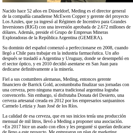
Nacido hace 52 años en Düsseldorf, Meding es el director general
de la compañía canadiense McEwen Copper y gerente del proyecto
Los Azules, que ya ingresó al Régimen de Incentivo para Grandes
Inversiones (RIGI) con una inversión aprobada de 2.672 millones de
dólares. Además, preside el Grupo de Empresas Mineras
Exploradoras de la República Argentina (GEMERA).
Su dominio del español comenzó a perfeccionarse en 2008, cuando
llegó a Chile para trabajar en la industria farmacéutica. Un año
después se trasladó a Argentina y Uruguay, donde se desempeñó en
el sector óptico, y en 2010 decidió asentarse en San Juan para
dedicarse definitivamente a la minería.
Fiel a sus costumbres alemanas, Meding, entonces gerente
financiero de Barrick Gold, acostumbraba finalizar sus jornadas con
una cerveza, pero ninguna marca tradicional argentina lograba
convencerlo. Sin embargo, sí disfrutaba Donata del Desierto, una
cerveza artesanal creada en 2012 por los empresarios sanjuaninos
Carmelo Letizia y Juan José de los Ríos.
La calidad de esa cerveza, que en sus inicios tenía una producción
mensual de mil litros, llevó a Meding a proponer una asociación.
«En 2017 hice un asado con ellos y les pregunté si querían dedicarse
de lleno a este proyecto. Me entregaron un plan de marketing,