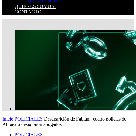
TECNOLOGIA
QUIENES SOMOS?
CONTACTO
Inicio
POLICIALES
Desaparición de Fabiani: cuatro policías de
Abigeato designaron abogados
POLICIALES