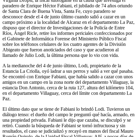
Virginia Dropsi, la fiscal subrogante en la causa que investiga el
paradero de Enrique Héctor Fabiani, el jubilado de 74 años oriundo
de Santa Clara de Buena Vista, Santa Fe, cuyo paradero se
desconoce desde el 4 de junio último cuando salió a cazar en un
campo próximo a la localidad de Alcaraz en el departamento La Paz,
dispuso que el director de Investigaciones de la Policía de Entre
Ríos, Ángel Ricle, retire los informes periciales confeccionados por
el Gabinete de Informática Forense del Ministerio Público Fiscal
sobre los teléfonos celulares de los cuatro agentes de la División
Abigeato que fueron anoticiados del caso y que acudieron al
llamado de Julio Lodi, la última persona que lo vio con vida.
A la medianoche del 4 de junio último, Lodi, propietario de la
Estancia La Criolla, oyó ladrar a sus perros y salió a ver qué pasaba.
Se encontró con Enrique Fabiani, que había salido a cazar con unos
amigos en un campo en la zona norte del departamento Villaguay, la
estancia Don Antonio, cerca de la ruta 127, altura del kilómetro 104,
en el departamento Villaguay, cerca del límite con departamento La
Paz.
El último dato que se tiene de Fabiani lo brindó Lodi. Tuvieron un
diálogo tenso: el dueño del campo le preguntó qué hacía, armado, en
una propiedad privada. Fabiani le dijo que cazaba, se disculpó y se
retiró. Cuando la búsqueda de Fabiani se tornó infructuosa y sin
resultados, el caso se judicializó y recayó en manos del fiscal Mauro
Román Quirolo, de la Unidad Fiscal Villaguay. Allí, a pocos días de