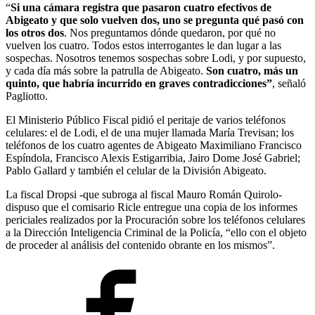
“
Si una cámara registra que pasaron cuatro efectivos de
Abigeato y que solo vuelven dos, uno se pregunta qué pasó con
los otros dos
. Nos preguntamos dónde quedaron, por qué no
vuelven los cuatro. Todos estos interrogantes le dan lugar a las
sospechas. Nosotros tenemos sospechas sobre Lodi, y por supuesto,
y cada día más sobre la patrulla de Abigeato.
Son cuatro, más un
quinto, que habría incurrido en graves contradicciones”
, señaló
Pagliotto.
El Ministerio Público Fiscal pidió el peritaje de varios teléfonos
celulares: el de Lodi, el de una mujer llamada María Trevisan; los
teléfonos de los cuatro agentes de Abigeato Maximiliano Francisco
Espíndola, Francisco Alexis Estigarribia, Jairo Dome José Gabriel;
Pablo Gallard y también el celular de la División Abigeato.
La fiscal Dropsi -que subroga al fiscal Mauro Román Quirolo-
dispuso que el comisario Ricle entregue una copia de los informes
periciales realizados por la Procuración sobre los teléfonos celulares
a la Dirección Inteligencia Criminal de la Policía, “ello con el objeto
de proceder al análisis del contenido obrante en los mismos”.