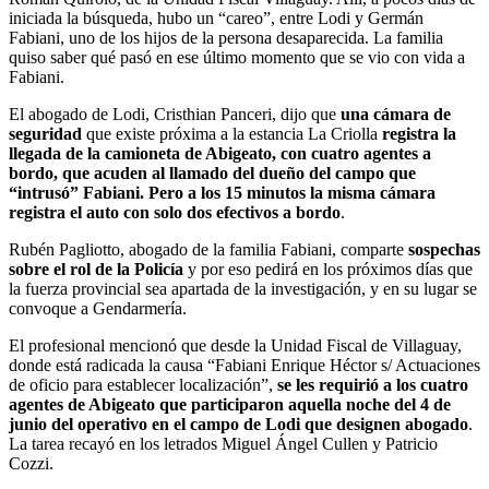
iniciada la búsqueda, hubo un “careo”, entre Lodi y Germán
Fabiani, uno de los hijos de la persona desaparecida. La familia
quiso saber qué pasó en ese último momento que se vio con vida a
Fabiani.
El abogado de Lodi, Cristhian Panceri, dijo que
una cámara de
seguridad
que existe próxima a la estancia La Criolla
registra la
llegada de la camioneta de Abigeato, con cuatro agentes a
bordo, que acuden al llamado del dueño del campo que
“intrusó” Fabiani. Pero a los 15 minutos la misma cámara
registra el auto con solo dos efectivos a bordo
.
Rubén Pagliotto, abogado de la familia Fabiani, comparte
sospechas
sobre el rol de la Policía
y por eso pedirá en los próximos días que
la fuerza provincial sea apartada de la investigación, y en su lugar se
convoque a Gendarmería.
El profesional mencionó que desde la Unidad Fiscal de Villaguay,
donde está radicada la causa “Fabiani Enrique Héctor s/ Actuaciones
de oficio para establecer localización”,
se les requirió a los cuatro
agentes de Abigeato que participaron aquella noche del 4 de
junio del operativo en el campo de Lodi que designen abogado
.
La tarea recayó en los letrados Miguel Ángel Cullen y Patricio
Cozzi.