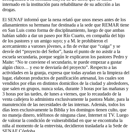
internado en la institución para rehabilitarse de su adicción a las
drogas.
El SENAF informó que la nena relató que unos meses antes de los
allanamientos su hermana fue destinada a la sede que REMAR tiene
en San Luis como forma de disciplinamiento, luego de que ambas
habían salido a dar un paseo por Río Cuarto, en compañía del hijo
de los pastores y un amigo suyo; y a M. le prohibieron el
acercamiento a varones jóvenes, a fin de evitar que “caiga” y se
desvíe del “proyecto del Señor”, hasta el punto de no asistir a la
escuela secundaria, porque según le explicaron los pastores Pedro y
Maite: “No te conviene el secundario, te puede empezar a gustar
algún chico… y eso te desviaría del proyecto”. Respecto a las
actividades en la granja, expresa que todas ayudan en la limpieza del
lugar, elaboran productos de panificación artesanal, los cuales son
vendidos por ellas en distintos domicilios de la ciudad y alrededores,
que salen en grupos, nunca solas, durante 3 horas por las mañanas y
3 horas por las tardes, de lunes a viernes, que lo recaudado de la
venta callejera lo administra exclusivamente la pastora Maite, para la
manutención de las necesidades de las internas. Además, todos los
días leen exclusivamente la Biblia y los domingos tienen culto, que
no maneja dinero, teléfonos de ninguna clase, Internet ni TV. Luego
de valorar la condición de vulnerabilidad en que se encontraba la
niña al momento de la entrevista, decidieron trasladarla a la Sede de
SENAF Córdoba.