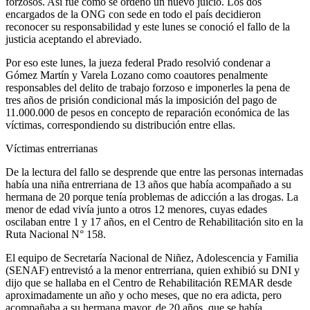
forzosos. Así fue como se ordenó un nuevo juicio. Los dos
encargados de la ONG con sede en todo el país decidieron
reconocer su responsabilidad y este lunes se conoció el fallo de la
justicia aceptando el abreviado.
Por eso este lunes, la jueza federal Prado resolvió condenar a
Gómez Martín y Varela Lozano como coautores penalmente
responsables del delito de trabajo forzoso e imponerles la pena de
tres años de prisión condicional más la imposición del pago de
11.000.000 de pesos en concepto de reparación económica de las
víctimas, correspondiendo su distribución entre ellas.
Víctimas entrerrianas
De la lectura del fallo se desprende que entre las personas internadas
había una niña entrerriana de 13 años que había acompañado a su
hermana de 20 porque tenía problemas de adicción a las drogas. La
menor de edad vivía junto a otros 12 menores, cuyas edades
oscilaban entre 1 y 17 años, en el Centro de Rehabilitación sito en la
Ruta Nacional N° 158.
El equipo de Secretaría Nacional de Niñez, Adolescencia y Familia
(SENAF) entrevistó a la menor entrerriana, quien exhibió su DNI y
dijo que se hallaba en el Centro de Rehabilitación REMAR desde
aproximadamente un año y ocho meses, que no era adicta, pero
acompañaba a su hermana mayor, de 20 años, que se había