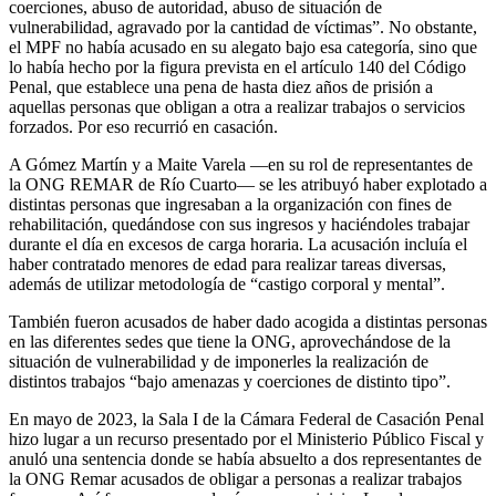
coerciones, abuso de autoridad, abuso de situación de
vulnerabilidad, agravado por la cantidad de víctimas”. No obstante,
el MPF no había acusado en su alegato bajo esa categoría, sino que
lo había hecho por la figura prevista en el artículo 140 del Código
Penal, que establece una pena de hasta diez años de prisión a
aquellas personas que obligan a otra a realizar trabajos o servicios
forzados. Por eso recurrió en casación.
A Gómez Martín y a Maite Varela —en su rol de representantes de
la ONG REMAR de Río Cuarto— se les atribuyó haber explotado a
distintas personas que ingresaban a la organización con fines de
rehabilitación, quedándose con sus ingresos y haciéndoles trabajar
durante el día en excesos de carga horaria. La acusación incluía el
haber contratado menores de edad para realizar tareas diversas,
además de utilizar metodología de “castigo corporal y mental”.
También fueron acusados de haber dado acogida a distintas personas
en las diferentes sedes que tiene la ONG, aprovechándose de la
situación de vulnerabilidad y de imponerles la realización de
distintos trabajos “bajo amenazas y coerciones de distinto tipo”.
En mayo de 2023, la Sala I de la Cámara Federal de Casación Penal
hizo lugar a un recurso presentado por el Ministerio Público Fiscal y
anuló una sentencia donde se había absuelto a dos representantes de
la ONG Remar acusados de obligar a personas a realizar trabajos