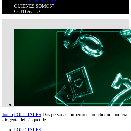
TECNOLOGIA
QUIENES SOMOS?
CONTACTO
Inicio
POLICIALES
Dos personas murieron en un choque: uno era
dirigente del básquet de...
POLICIALES