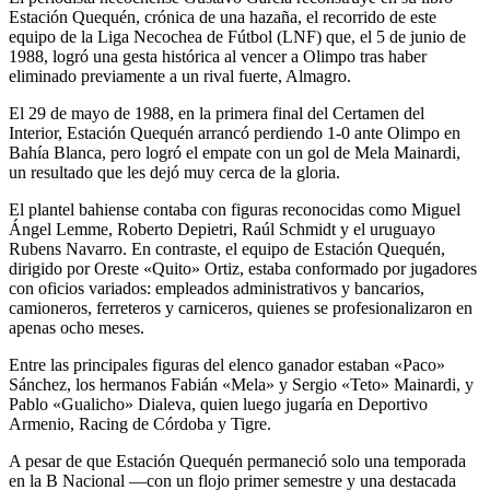
Estación Quequén, crónica de una hazaña, el recorrido de este
equipo de la Liga Necochea de Fútbol (LNF) que, el 5 de junio de
1988, logró una gesta histórica al vencer a Olimpo tras haber
eliminado previamente a un rival fuerte, Almagro.
El 29 de mayo de 1988, en la primera final del Certamen del
Interior, Estación Quequén arrancó perdiendo 1-0 ante Olimpo en
Bahía Blanca, pero logró el empate con un gol de Mela Mainardi,
un resultado que les dejó muy cerca de la gloria.
El plantel bahiense contaba con figuras reconocidas como Miguel
Ángel Lemme, Roberto Depietri, Raúl Schmidt y el uruguayo
Rubens Navarro. En contraste, el equipo de Estación Quequén,
dirigido por Oreste «Quito» Ortiz, estaba conformado por jugadores
con oficios variados: empleados administrativos y bancarios,
camioneros, ferreteros y carniceros, quienes se profesionalizaron en
apenas ocho meses.
Entre las principales figuras del elenco ganador estaban «Paco»
Sánchez, los hermanos Fabián «Mela» y Sergio «Teto» Mainardi, y
Pablo «Gualicho» Dialeva, quien luego jugaría en Deportivo
Armenio, Racing de Córdoba y Tigre.
A pesar de que Estación Quequén permaneció solo una temporada
en la B Nacional —con un flojo primer semestre y una destacada