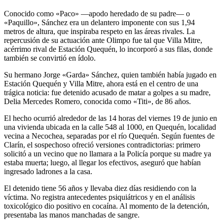
Conocido como «Paco» —apodo heredado de su padre— o
«Paquillo», Sánchez era un delantero imponente con sus 1,94
metros de altura, que inspiraba respeto en las áreas rivales. La
repercusión de su actuación ante Olimpo fue tal que Villa Mitre,
acérrimo rival de Estación Quequén, lo incorporó a sus filas, donde
también se convirtió en ídolo.
Su hermano Jorge «Garda» Sánchez, quien también había jugado en
Estación Quequén y Villa Mitre, ahora está en el centro de una
trágica noticia: fue detenido acusado de matar a golpes a su madre,
Delia Mercedes Romero, conocida como «Titi», de 86 años.
El hecho ocurrió alrededor de las 14 horas del viernes 19 de junio en
una vivienda ubicada en la calle 548 al 1000, en Quequén, localidad
vecina a Necochea, separadas por el río Quequén. Según fuentes de
Clarín, el sospechoso ofreció versiones contradictorias: primero
solicitó a un vecino que no llamara a la Policía porque su madre ya
estaba muerta; luego, al llegar los efectivos, aseguró que habían
ingresado ladrones a la casa.
El detenido tiene 56 años y llevaba diez días residiendo con la
víctima. No registra antecedentes psiquiátricos y en el análisis
toxicológico dio positivo en cocaína. Al momento de la detención,
presentaba las manos manchadas de sangre.