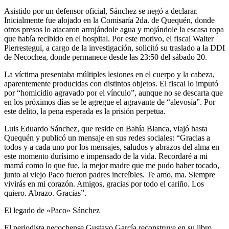
Asistido por un defensor oficial, Sánchez se negó a declarar.
Inicialmente fue alojado en la Comisaría 2da. de Quequén, donde
otros presos lo atacaron arrojándole agua y mojándole la escasa ropa
que había recibido en el hospital. Por este motivo, el fiscal Walter
Pierrestegui, a cargo de la investigación, solicitó su traslado a la DDI
de Necochea, donde permanece desde las 23:50 del sábado 20.
La víctima presentaba múltiples lesiones en el cuerpo y la cabeza,
aparentemente producidas con distintos objetos. El fiscal lo imputó
por “homicidio agravado por el vínculo”, aunque no se descarta que
en los próximos días se le agregue el agravante de “alevosía”. Por
este delito, la pena esperada es la prisión perpetua.
Luis Eduardo Sánchez, que reside en Bahía Blanca, viajó hasta
Quequén y publicó un mensaje en sus redes sociales: “Gracias a
todos y a cada uno por los mensajes, saludos y abrazos del alma en
este momento durísimo e impensado de la vida. Recordaré a mi
mamá como lo que fue, la mejor madre que me pudo haber tocado,
junto al viejo Paco fueron padres increíbles. Te amo, ma. Siempre
vivirás en mi corazón. Amigos, gracias por todo el cariño. Los
quiero. Abrazo. Gracias”.
El legado de «Paco» Sánchez
El periodista necochense Gustavo García reconstruye en su libro