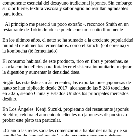
componente esencial del desayuno tradicional japonés. Sin embargo,
su olor fuerte, textura viscosa y sabor agrio no resultan agradables
para todos.
«Al principio me pareció un poco extraño», reconoce Smith en un
restaurante de Tokio donde se puede consumir natto libremente.
En los últimos años, el natto se ha sumado a la creciente popularidad
mundial de alimentos fermentados, como el kimchi (col coreana) y
la kombucha (té fermentado).
El consumo habitual de este producto, rico en fibra y proteínas, se
asocia con beneficios para fortalecer el sistema inmunitario, mejorar
la digestión y aumentar la densidad ósea.
Según las estadísticas más recientes, las exportaciones japonesas de
natto se han triplicado desde 2017, alcanzando las 5.248 toneladas
en 2025, siendo China y Estados Unidos los principales mercados
destino.
En Los Ángeles, Kenji Suzuki, propietario del restaurante japonés
Suehiro, celebra el aumento de clientes no japoneses dispuestos a
probar este plato tan particular.
«Cuando las redes sociales comenzaron a hablar del natto y de su
condición de ‘superalimento’, cada vez más personas quisieron