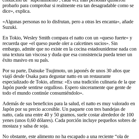
probarlo para comprobar si realmente era tan desagradable como se
dice», explica.
«Algunas personas no lo disfrutan, pero a otras les encanta», añade
Suzuki.
En Tokio, Wesley Smith compara el natto con un «queso fuerte» y
recuerda que «el queso puede oler a calcetines sucios». Sin
embargo, admite que no existe en la cocina estadounidense nada con
una textura tan viscosa y duda que esa consistencia pueda tener un
éxito masivo en su país.
Por su parte, Daisuke Tsujimoto, un japonés de unos 30 años que
viajó desde Osaka para degustar natto en un restaurante
especializado de Tokio, afirma: «Es una tradición culinaria de la que
Japón puede sentirse orgulloso. Espero sinceramente que gente de
todo el mundo continúe consumiéndolo».
Además de sus beneficios para la salud, el natto es muy valorado en
Japón por su precio accesible. Un paquete con tres bandejas de
natto, cada una entre 40 y 50 gramos, suele costar alrededor de 100
yenes (unos 0,60 dólares). Cada porción incluye pequeños sobres de
mostaza y salsa de soja.
No obstante, este alimento no ha escapado a una reciente “ola de