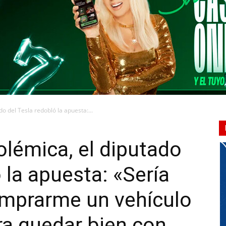
CONQUISTADORES
o del Tesla redobló la apuesta:...
olémica, el diputado
 la apuesta: «Sería
omprarme un vehículo
ra quedar bien con