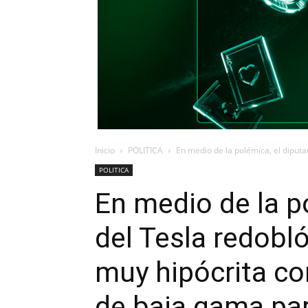
Inicio
POLITICA
En medio de la polémica, el diputad
POLITICA
En medio de la p
del Tesla redobló
muy hipócrita c
de baja gama pa