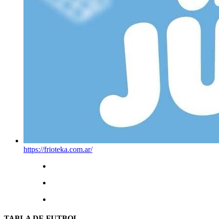
https://frioteka.com.ar/
TABLA DE FUTBOL