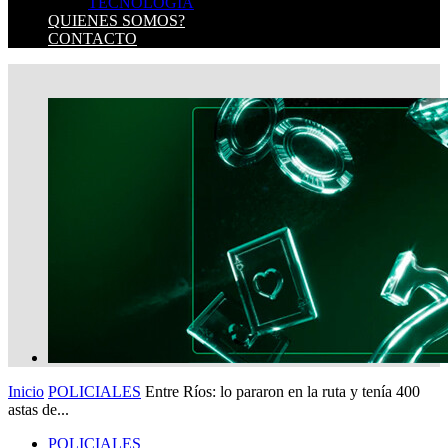
TECNOLOGIA
QUIENES SOMOS?
CONTACTO
Inicio
POLICIALES
Entre Ríos: lo pararon en la ruta y tenía 400
astas de...
POLICIALES