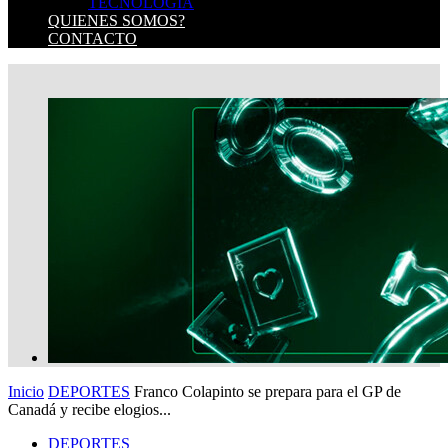
TECNOLOGIA
QUIENES SOMOS?
CONTACTO
Inicio
DEPORTES
Franco Colapinto se prepara para el GP de
Canadá y recibe elogios...
DEPORTES