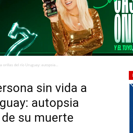
CONQUISTADORES
 orillas del río Uruguay: autopsia...
ersona sin vida a
ruguay: autopsia
a de su muerte