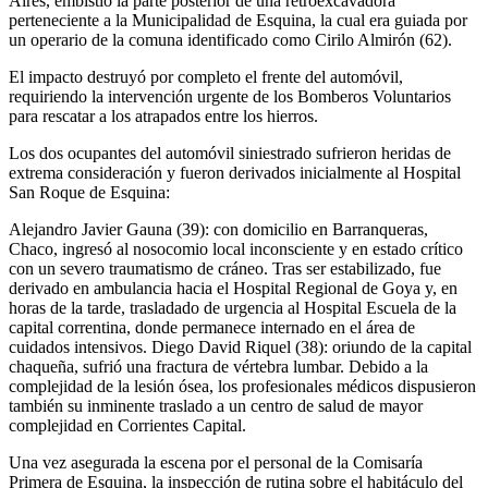
Aires, embistió la parte posterior de una retroexcavadora
perteneciente a la Municipalidad de Esquina, la cual era guiada por
un operario de la comuna identificado como Cirilo Almirón (62).
El impacto destruyó por completo el frente del automóvil,
requiriendo la intervención urgente de los Bomberos Voluntarios
para rescatar a los atrapados entre los hierros.
Los dos ocupantes del automóvil siniestrado sufrieron heridas de
extrema consideración y fueron derivados inicialmente al Hospital
San Roque de Esquina:
Alejandro Javier Gauna (39): con domicilio en Barranqueras,
Chaco, ingresó al nosocomio local inconsciente y en estado crítico
con un severo traumatismo de cráneo. Tras ser estabilizado, fue
derivado en ambulancia hacia el Hospital Regional de Goya y, en
horas de la tarde, trasladado de urgencia al Hospital Escuela de la
capital correntina, donde permanece internado en el área de
cuidados intensivos. Diego David Riquel (38): oriundo de la capital
chaqueña, sufrió una fractura de vértebra lumbar. Debido a la
complejidad de la lesión ósea, los profesionales médicos dispusieron
también su inminente traslado a un centro de salud de mayor
complejidad en Corrientes Capital.
Una vez asegurada la escena por el personal de la Comisaría
Primera de Esquina, la inspección de rutina sobre el habitáculo del