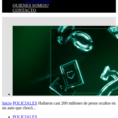
TECNOLOGIA
QUIENES SOMOS?
CONTACTO
Inicio
POLICIALES
Hallaron casi 200 millones de pesos ocultos en
un auto que chocó...
POLICIALES