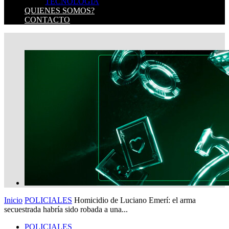
TECNOLOGIA
QUIENES SOMOS?
CONTACTO
Inicio
POLICIALES
Homicidio de Luciano Emerí: el arma
secuestrada habría sido robada a una...
POLICIALES