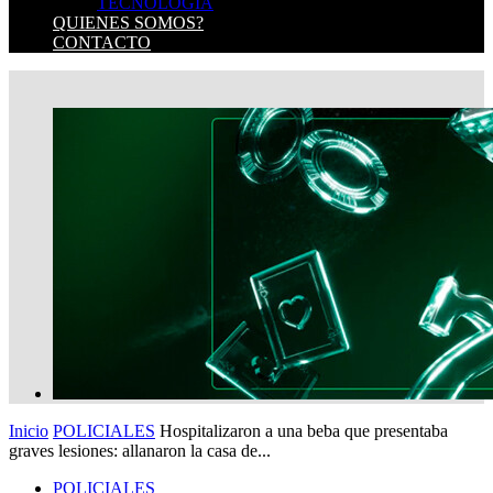
TECNOLOGIA
QUIENES SOMOS?
CONTACTO
Inicio
POLICIALES
Hospitalizaron a una beba que presentaba
graves lesiones: allanaron la casa de...
POLICIALES