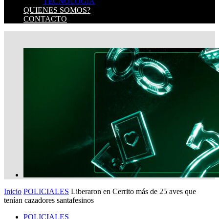
TECNOLOGIA
QUIENES SOMOS?
CONTACTO
Inicio
POLICIALES
Liberaron en Cerrito más de 25 aves que
tenían cazadores santafesinos
POLICIALES