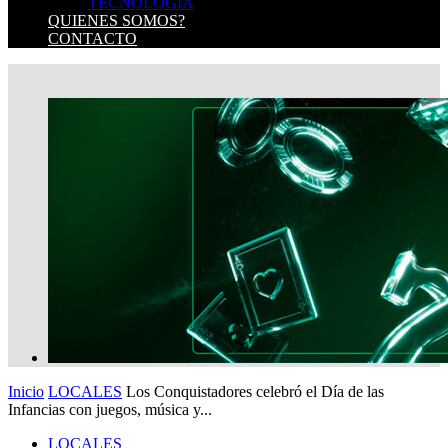
TECNOLOGIA
QUIENES SOMOS?
CONTACTO
Inicio
LOCALES
Los Conquistadores celebró el Día de las
Infancias con juegos, música y...
LOCALES