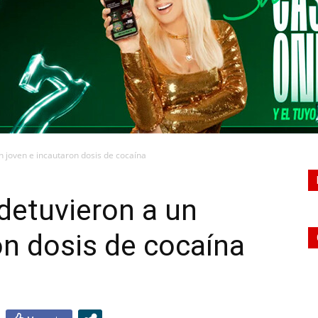
CONQUISTADORES
 joven e incautaron dosis de cocaína
etuvieron a un
on dosis de cocaína