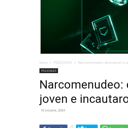
Inicio
POLICIALES
Narcomenudeo: detuvieron a un
POLICIALES
Narcomenudeo: d
joven e incautar
18 octubre, 2024