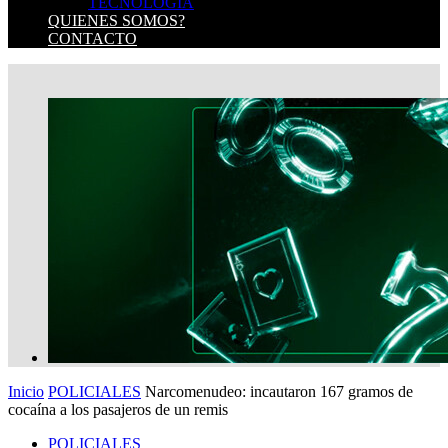
TECNOLOGIA
QUIENES SOMOS?
CONTACTO
Inicio
POLICIALES
Narcomenudeo: incautaron 167 gramos de
cocaína a los pasajeros de un remis
POLICIALES