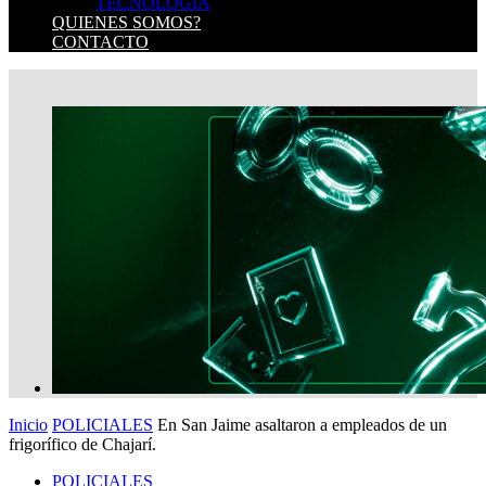
TECNOLOGIA
QUIENES SOMOS?
CONTACTO
Inicio
POLICIALES
En San Jaime asaltaron a empleados de un
frigorífico de Chajarí.
POLICIALES