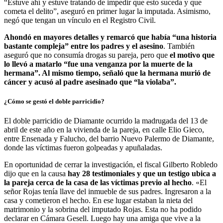
“Estuve ahí y estuve tratando de impedir que esto suceda y que
cometa el delito”, aseguró en primer lugar la imputada. Asimismo,
negó que tengan un vínculo en el Registro Civil.
Ahondó en mayores detalles y remarcó que había “una historia
bastante compleja” entre los padres y el asesino
. También
aseguró que no consumía drogas su pareja, pero que
el motivo que
lo llevó a matarlo “fue una venganza por la muerte de la
hermana”. Al mismo tiempo, señaló que la hermana murió de
cáncer y acusó al padre asesinado que “la violaba”.
¿Cómo se gestó el doble parricidio?
El doble parricidio de Diamante ocurrido la madrugada del 13 de
abril de este año en la vivienda de la pareja, en calle Elio Gieco,
entre Ensenada y Falucho, del barrio Nuevo Palermo de Diamante,
donde las víctimas fueron golpeadas y apuñaladas.
En oportunidad de cerrar la investigación, el fiscal Gilberto Robledo
dijo que en la causa
hay 28 testimoniales y que un testigo ubica a
la pareja cerca de la casa de las víctimas previo al hecho
. «El
señor Rojas tenía llave del inmueble de sus padres. Ingresaron a la
casa y cometieron el hecho. En ese lugar estaban la nieta del
matrimonio y la sobrina del imputado Rojas. Esta no ha podido
declarar en Cámara Gesell. Luego hay una amiga que vive a la