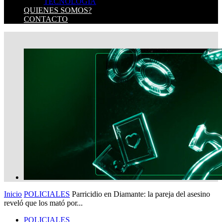
TECNOLOGIA
QUIENES SOMOS?
CONTACTO
Inicio
POLICIALES
Parricidio en Diamante: la pareja del asesino
reveló que los mató por...
POLICIALES