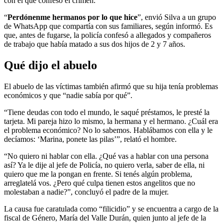
con el que confesó el crimen.
“
Perdónenme hermanos por lo que hice
”, envió Silva a un grupo
de WhatsApp que compartía con sus familiares, según informó. Es
que, antes de fugarse, la policía confesó a allegados y compañeros
de trabajo que había matado a sus dos hijos de 2 y 7 años.
Qué dijo el abuelo
El abuelo de las víctimas también afirmó que su hija tenía problemas
económicos y que “nadie sabía por qué”.
“Tiene deudas con todo el mundo, le saqué préstamos, le presté la
tarjeta. Mi pareja hizo lo mismo, la hermana y el hermano. ¿Cuál era
el problema económico? No lo sabemos. Hablábamos con ella y le
decíamos: ‘Marina, ponete las pilas’”, relató el hombre.
“No quiero ni hablar con ella. ¿Qué vas a hablar con una persona
así? Ya le dije al jefe de Policía, no quiero verla, saber de ella, ni
quiero que me la pongan en frente. Si tenés algún problema,
arreglatelá vos. ¿Pero qué culpa tienen estos angelitos que no
molestaban a nadie?”, concluyó el padre de la mujer.
La causa fue caratulada como “filicidio” y se encuentra a cargo de la
fiscal de Género, María del Valle Durán, quien junto al jefe de la