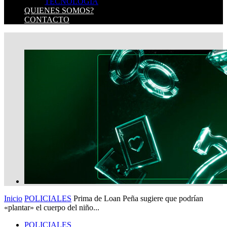
TECNOLOGIA
QUIENES SOMOS?
CONTACTO
Inicio
POLICIALES
Prima de Loan Peña sugiere que podrían
«plantar» el cuerpo del niño...
POLICIALES