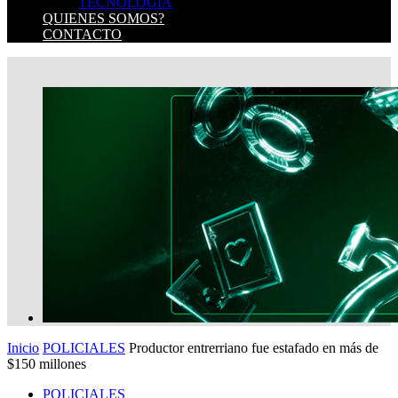
TECNOLOGIA
QUIENES SOMOS?
CONTACTO
Inicio
POLICIALES
Productor entrerriano fue estafado en más de
$150 millones
POLICIALES