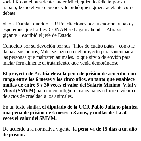
social X con el presidente Javier Milei, quien lo felicitó por su
trabajo, le dio el visto bueno, y le pidió que siguiera adelante con el
debate.
«Hola Damián querido…!!! Felicitaciones por tu enorme trabajo y
esperemos que La Ley CONAN se haga realidad… Abrazo
gigante», escribió el jefe de Estado.
Conocido por su devoción por sus “hijos de cuatro patas”, como le
llama a sus perros, Milei se hizo eco del proyecto para sancionar a
las personas que maltraten animales, lo que sirvió de envión para
iniciar formalmente el tratamiento, que venía demorándose.
El proyecto de Arabia eleva la pena de prisión de acuerdo a un
rango entre los 6 meses y los cinco años, en tanto que establece
multas de entre 5 y 30 veces el valor del Salario Mínimo, Vital y
Móvil (SMVM)
para quien infligiere malos tratos o hiciere víctima
de actos de crueldad a los animales.
En un texto similar,
el diputado de la UCR Pablo Juliano plantea
una pena de prisión de 6 meses a 3 años, y multas de 1 a 50
veces el valor del SMVM.
De acuerdo a la normativa vigente,
la pena va de 15 días a un año
de prisión.