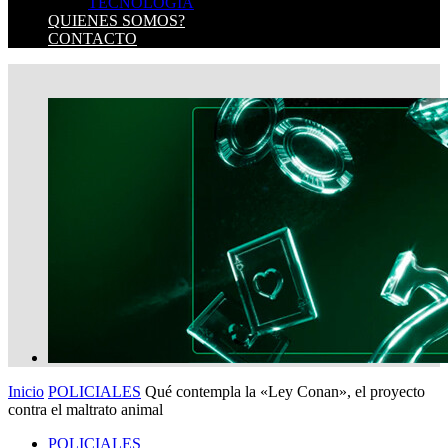
TECNOLOGIA
QUIENES SOMOS?
CONTACTO
Inicio
POLICIALES
Qué contempla la «Ley Conan», el proyecto
contra el maltrato animal
POLICIALES