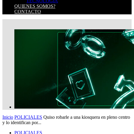
TECNOLOGIA
QUIENES SOMOS?
CONTACTO
Inicio
POLICIALES
Quiso robarle a una kiosquera en pleno centro
y lo identifican por...
POLICIALES