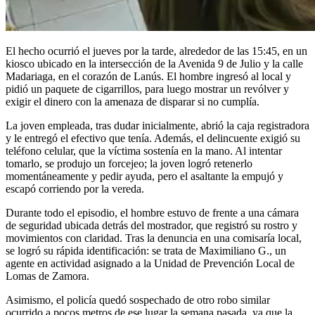
El hecho ocurrió el jueves por la tarde, alrededor de las 15:45, en un
kiosco ubicado en la intersección de la Avenida 9 de Julio y la calle
Madariaga, en el corazón de Lanús. El hombre ingresó al local y
pidió un paquete de cigarrillos, para luego mostrar un revólver y
exigir el dinero con la amenaza de disparar si no cumplía.
La joven empleada, tras dudar inicialmente, abrió la caja registradora
y le entregó el efectivo que tenía. Además, el delincuente exigió su
teléfono celular, que la víctima sostenía en la mano. Al intentar
tomarlo, se produjo un forcejeo; la joven logró retenerlo
momentáneamente y pedir ayuda, pero el asaltante la empujó y
escapó corriendo por la vereda.
Durante todo el episodio, el hombre estuvo de frente a una cámara
de seguridad ubicada detrás del mostrador, que registró su rostro y
movimientos con claridad. Tras la denuncia en una comisaría local,
se logró su rápida identificación: se trata de Maximiliano G., un
agente en actividad asignado a la Unidad de Prevención Local de
Lomas de Zamora.
Asimismo, el policía quedó sospechado de otro robo similar
ocurrido a pocos metros de ese lugar la semana pasada, ya que la