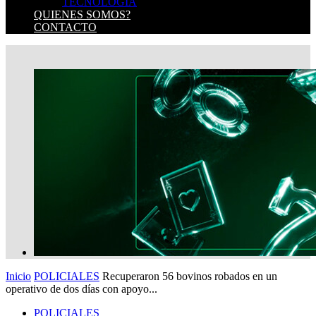
TECNOLOGIA
QUIENES SOMOS?
CONTACTO
Inicio
POLICIALES
Recuperaron 56 bovinos robados en un
operativo de dos días con apoyo...
POLICIALES