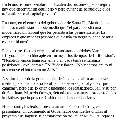
En la misma línea, señalaron: “Existen distorsiones que corregir y
hay que encontrar un equilibrio y para evitar que perjudique a los
trabajadores o al capital privado”.
En tanto, en el entorno del gobernador de Santa Fe, Maximiliano
Pullaro, manifestaron a este medio que “el país necesita una
modernización laboral que les permita a las pymes sostener los
empleos y que muchas personas que están en negro puedan pasar a
estar en blanco”.
Por su parte, fuentes cercanas al mandatario cordobés Martín
Llaryora hicieron hincapié en “manejar los tiempos de la discusión”.
“Nosotros vamos tema por tema y en cada tema sentaremos
posiciones”, explicaron a TN. Y desafiaron: “No tenemos apuro ni
nos mueve el interés en un ATN”.
A su turno, desde la gobernación de Catamarca afirmaron a este
medio que el mandatario Raúl Jalil considera que “algo hay que
cambiar”, pero que lo están estudiando los legisladores. Jalil y su par
de San Juan, Marcelo Orrego, defendieron semanas atrás otras de las
iniciativas que impulsa el Gobierno: la Ley de Glaciares.
No obstante, los legisladores catamarqueños en el Congreso le
presentaron un documento al Gobernador con fuertes críticas al
proyecto que impulsa la administración de Javier Milei. “Aunque el