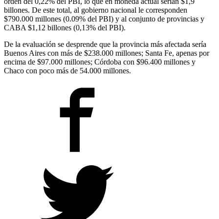
orden del 0,22% del PBI, lo que en moneda actual serían $1,9
billones. De este total, al gobierno nacional le corresponden
$790.000 millones (0.09% del PBI) y al conjunto de provincias y
CABA $1,12 billones (0,13% del PBI).
De la evaluación se desprende que la provincia más afectada sería
Buenos Aires con más de $238.000 millones; Santa Fe, apenas por
encima de $97.000 millones; Córdoba con $96.400 millones y
Chaco con poco más de 54.000 millones.