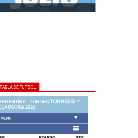
https://frioteka.com.ar/
TABLA DE FUTBOL