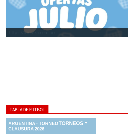
https://frioteka.com.ar/
TABLA DE FUTBOL