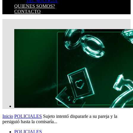
TECNOLOGIA
QUIENES SOMOS?
CONTACTO
Inicio
POLICIALES
Sujeto intentó dispararle a su pareja y la
persiguió hasta la comisaría...
POLICIALES