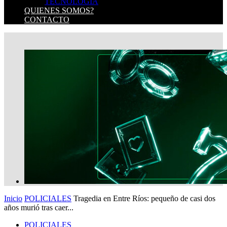
TECNOLOGIA
QUIENES SOMOS?
CONTACTO
Inicio
POLICIALES
Tragedia en Entre Ríos: pequeño de casi dos
años murió tras caer...
POLICIALES