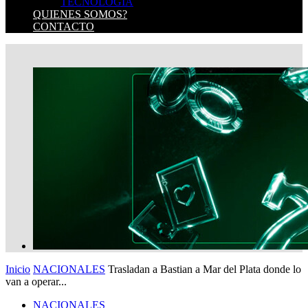
TECNOLOGIA
QUIENES SOMOS?
CONTACTO
Inicio
NACIONALES
Trasladan a Bastian a Mar del Plata donde lo
van a operar...
NACIONALES