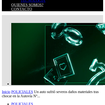
TECNOLOGIA
QUIENES SOMOS?
CONTACTO
Inicio
POLICIALES
Un auto sufrió severos daños materiales tras
chocar en la Autovía Nº...
POLICIALES