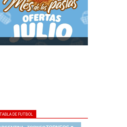
https://frioteka.com.ar/
TABLA DE FUTBOL