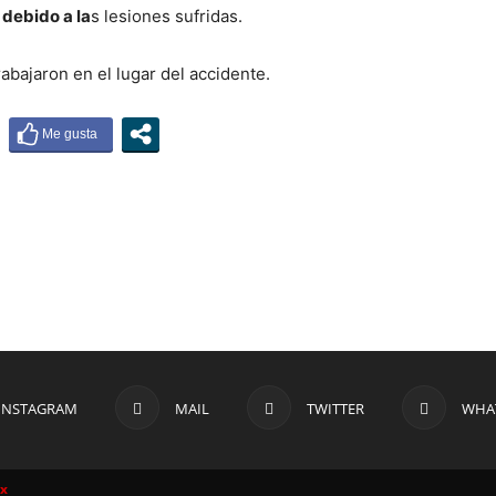
 debido a la
s lesiones sufridas.
abajaron en el lugar del accidente.
INSTAGRAM
MAIL
TWITTER
WHA
ax