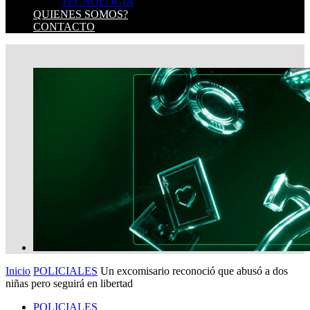
TECNOLOGIA
QUIENES SOMOS?
CONTACTO
Inicio
POLICIALES
Un excomisario reconoció que abusó a dos
niñas pero seguirá en libertad
POLICIALES