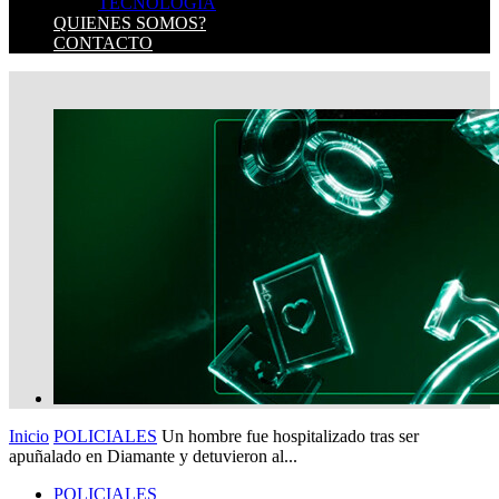
TECNOLOGIA
QUIENES SOMOS?
CONTACTO
Inicio
POLICIALES
Un hombre fue hospitalizado tras ser
apuñalado en Diamante y detuvieron al...
POLICIALES